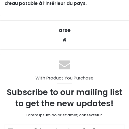
d’eau potable à l’intérieur du pays.
arse
W
eb
sit
e
With Product You Purchase
Subscribe to our mailing list
to get the new updates!
Lorem ipsum dolor sit amet, consectetur.
E