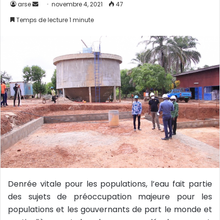
arse
E
novembre 4, 2021
47
n
Temps de lecture 1 minute
v
o
y
e
r
u
n
c
o
u
r
r
i
e
Denrée vitale pour les populations, l’eau fait partie
l
des sujets de préoccupation majeure pour les
populations et les gouvernants de part le monde et