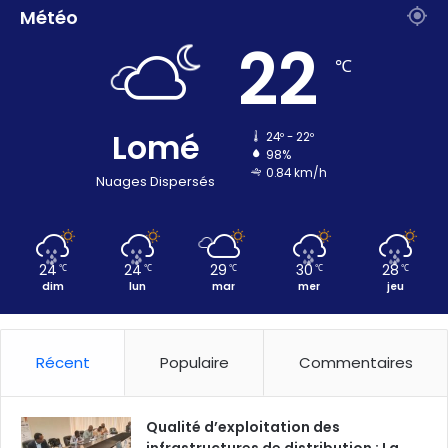
Météo
22
℃
Lomé
24º - 22º
98%
0.84 km/h
Nuages Dispersés
24
24
29
30
28
℃
℃
℃
℃
℃
dim
lun
mar
mer
jeu
Récent
Populaire
Commentaires
Qualité d’exploitation des
infrastructures de distribution : La