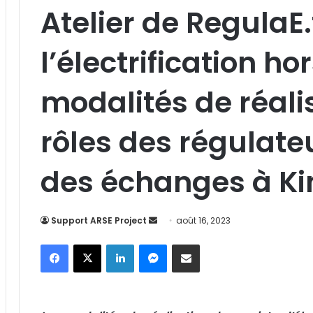
Atelier de RegulaE.
l’électrification h
modalités de réalis
rôles des régulate
des échanges à K
Support ARSE Project
E
août 16, 2023
n
Facebook
X
Linkedin
Messenger
Partager par email
v
o
y
e