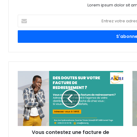
Lorem ipsum dolor sit am
E
n
t
r
e
z
v
o
t
r
e
a
d
r
e
s
s
e
Vous contestez une facture de
E