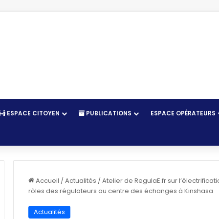
ESPACE CITOYEN
PUBLICATIONS
ESPACE OPÉRATEURS
r
Accueil
/
Actualités
/
Atelier de RegulaE.fr sur l’électrific
rôles des régulateurs au centre des échanges à Kinshasa
Actualités