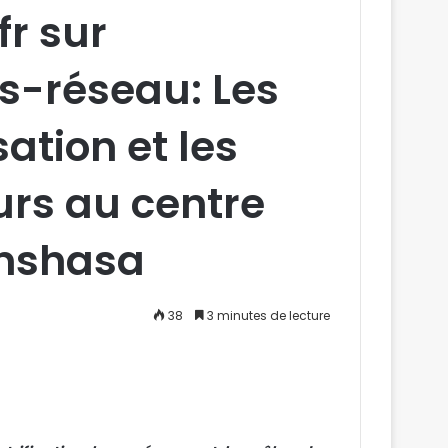
fr sur
ors-réseau: Les
ation et les
urs au centre
inshasa
38
3 minutes de lecture