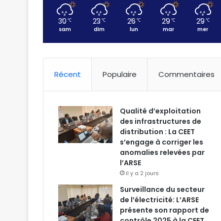
30
23
26
29
29
℃
℃
℃
℃
℃
sam
dim
lun
mar
mer
Récent
Populaire
Commentaires
Qualité d’exploitation
des infrastructures de
distribution : La CEET
s’engage à corriger les
anomalies relevées par
l’ARSE
il y a 2 jours
Surveillance du secteur
de l’électricité: L’ARSE
présente son rapport de
contrôle 2025 à la CEET