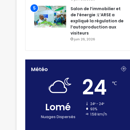
Salon de l’immobilier et
de l’énergie :L’ARSE a
expliqué la régulation de
l’autoproduction aux
visiteurs
juin 26, 2026
Météo
24
℃
Lomé
24º - 24º
93%
1.58 km/h
Nuages Dispersés