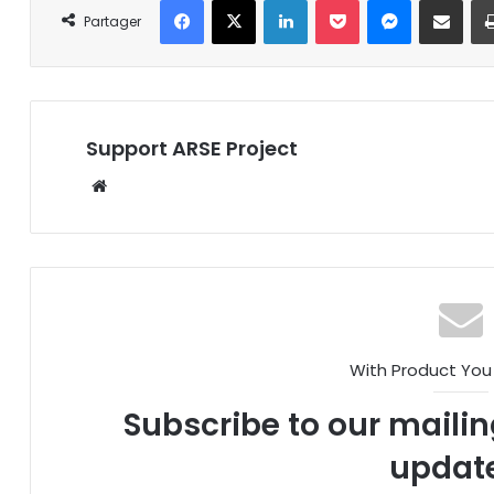
Partager
Support ARSE Project
W
eb
sit
e
With Product You
Subscribe to our mailing
updat