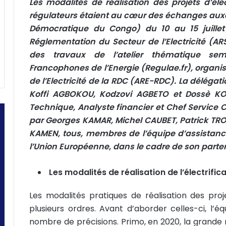
Les modalités de réalisation des projets d’élec
r
régulateurs étaient au cœur des échanges auxq
u
Démocratique du Congo) du 10 au 15 juillet 
n
Réglementation du Secteur de l’Electricité (A
c
des travaux de l’atelier thématique sem
o
Francophones de l’Energie (Regulae.fr), organis
u
r
de l’Electricité de la RDC (ARE-RDC). La déléga
r
Koffi AGBOKOU, Kodzovi AGBETO et Dossè KOU
i
Technique, Analyste financier et Chef Service
e
par Georges KAMAR, Michel CAUBET, Patrick TRO
l
KAMEN, tous, membres de l’équipe d’assistan
l’Union Européenne, dans le cadre de son parten
Les modalités de réalisation de l’électrific
Les modalités pratiques de réalisation des proj
plusieurs ordres. Avant d’aborder celles-ci, l’é
nombre de précisions. Primo, en 2020, la grande