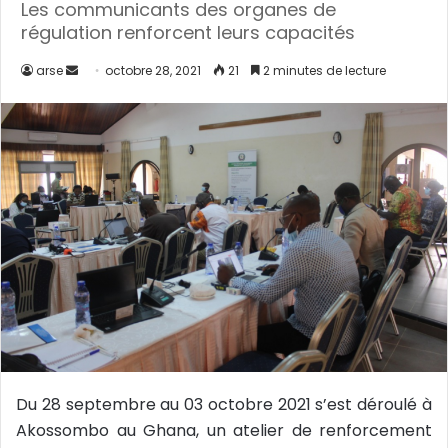
Les communicants des organes de
régulation renforcent leurs capacités
arse
E
octobre 28, 2021
21
2 minutes de lecture
n
v
o
y
e
r
u
n
c
o
u
r
r
Du 28 septembre au 03 octobre 2021 s’est déroulé à
i
Akossombo au Ghana, un atelier de renforcement
e