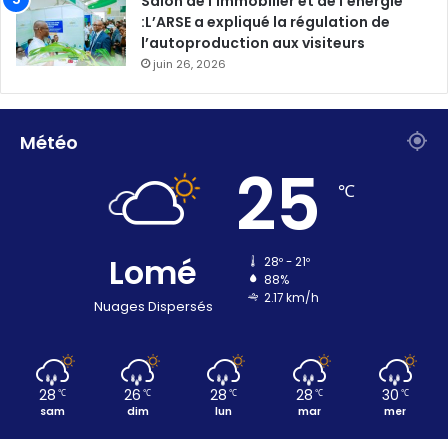
Salon de l’immobilier et de l’énergie
:L’ARSE a expliqué la régulation de
l’autoproduction aux visiteurs
juin 26, 2026
Météo
25
℃
Lomé
28º - 21º
88%
2.17 km/h
Nuages Dispersés
28
26
28
28
30
℃
℃
℃
℃
℃
sam
dim
lun
mar
mer