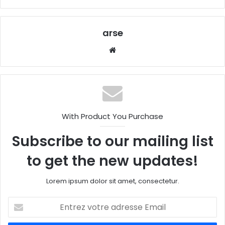
arse
W
eb
sit
e
With Product You Purchase
Subscribe to our mailing list
to get the new updates!
Lorem ipsum dolor sit amet, consectetur.
E
n
t