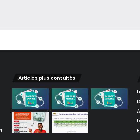
Articles plus consultés
L
D
A
L
ET
R