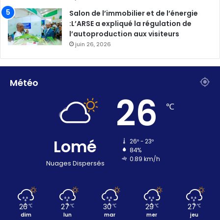
Salon de l’immobilier et de l’énergie
:L’ARSE a expliqué la régulation de
l’autoproduction aux visiteurs
juin 26, 2026
Météo
26
℃
Lomé
26º - 23º
84%
0.89 km/h
Nuages Dispersés
26
27
30
29
27
℃
℃
℃
℃
℃
dim
lun
mar
mer
jeu