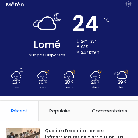
Météo
24
℃
Lomé
24º - 23º
93%
2.67 km/h
Nuages Dispersés
23
30
28
26
29
℃
℃
℃
℃
℃
jeu
ven
sam
dim
lun
Récent
Populaire
Commentaires
Qualité d’exploitation des
infrastructures de distribution : La