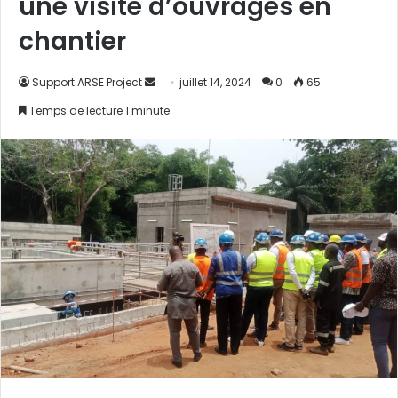
une visite d’ouvrages en
chantier
Support ARSE Project
E
juillet 14, 2024
0
65
n
Temps de lecture 1 minute
v
o
y
e
r
u
n
c
o
u
r
r
i