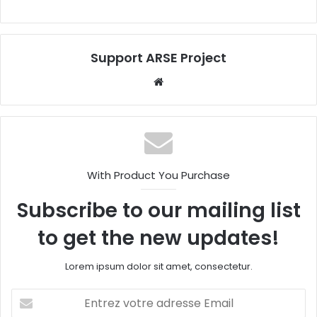
Support ARSE Project
W
eb
sit
e
With Product You Purchase
Subscribe to our mailing list
to get the new updates!
Lorem ipsum dolor sit amet, consectetur.
E
n