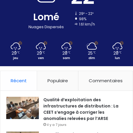
Lomé
29º - 22º
98%
1.61 km/h
Nuages Dispersés
29
29
28
25
28
℃
℃
℃
℃
℃
jeu
ven
sam
dim
lun
Récent
Populaire
Commentaires
Qualité d’exploitation des
infrastructures de distribution : La
CEET s’engage à corriger les
anomalies relevées par l’ARSE
il y a 7 jours