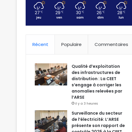
27
29
30
26
28
℃
℃
℃
℃
℃
jeu
ven
sam
dim
lun
Récent
Populaire
Commentaires
Qualité d’exploitation
des infrastructures de
distribution : La CEET
s’engage à corriger les
anomalies relevées par
l’ARSE
il y a 3 heures
Surveillance du secteur
de l’électricité: L’ARSE
présente son rapport de
contrôle 2025 à la CEET