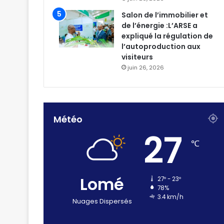
Salon de l’immobilier et
de l’énergie :L’ARSE a
expliqué la régulation de
l’autoproduction aux
visiteurs
juin 26, 2026
Météo
27
℃
Lomé
27º - 23º
78%
3.4 km/h
Nuages Dispersés