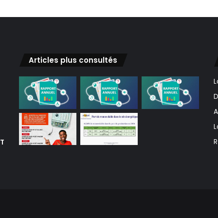
Articles plus consultés
L
D
A
L
ET
R