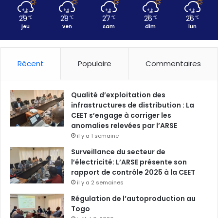
29
28
27
26
26
℃
℃
℃
℃
℃
jeu
ven
sam
dim
lun
Récent
Populaire
Commentaires
Qualité d’exploitation des
infrastructures de distribution : La
CEET s’engage à corriger les
anomalies relevées par l’ARSE
il y a 1 semaine
Surveillance du secteur de
l’électricité: L’ARSE présente son
rapport de contrôle 2025 à la CEET
il y a 2 semaines
Régulation de l’autoproduction au
Togo