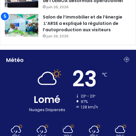
de l’UEMOA désormais opérationnel
juin 26, 2026
Salon de l’immobilier et de l’énergie
:L’ARSE a expliqué la régulation de
l’autoproduction aux visiteurs
juin 26, 2026
Météo
23
℃
Lomé
23º - 23º
97%
1.28 km/h
Nuages Dispersés