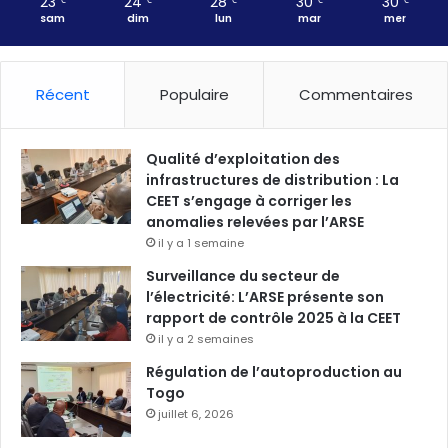
23
24
28
30
30
℃
℃
℃
℃
℃
sam
dim
lun
mar
mer
Récent
Populaire
Commentaires
Qualité d’exploitation des
infrastructures de distribution : La
CEET s’engage à corriger les
anomalies relevées par l’ARSE
il y a 1 semaine
Surveillance du secteur de
l’électricité: L’ARSE présente son
rapport de contrôle 2025 à la CEET
il y a 2 semaines
Régulation de l’autoproduction au
Togo
juillet 6, 2026