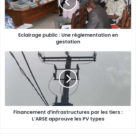
a
d
r
e
s
s
Eclairage public : Une réglementation en
e
gestation
E
m
a
i
l
Financement d’infrastructures par les tiers :
L’ARSE approuve les PV types