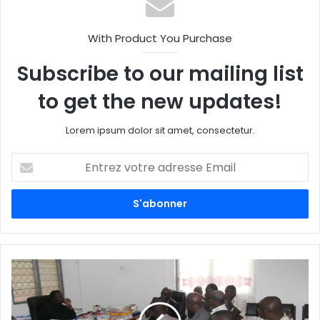
With Product You Purchase
Subscribe to our mailing list
to get the new updates!
Lorem ipsum dolor sit amet, consectetur.
E
n
t
r
e
z
v
o
t
r
e