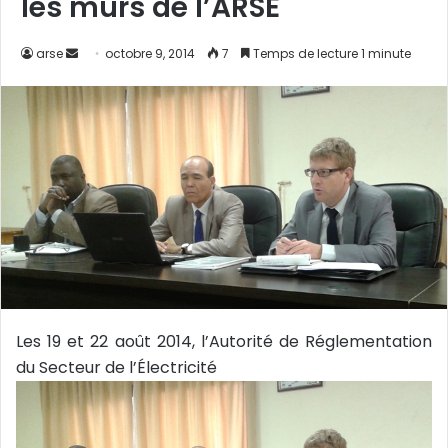
les murs de l’ARSE
arse
E
octobre 9, 2014
7
Temps de lecture 1 minute
n
v
o
y
e
r
u
n
c
o
u
Les 19 et 22 août 2014, l’Autorité de Réglementation
r
du Secteur de l’Électricité
r
i
e
l