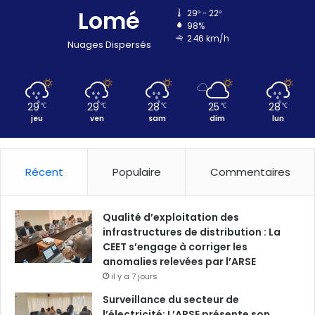
Lomé
29º - 22º
98%
2.46 km/h
Nuages Dispersés
29
29
28
25
28
℃
℃
℃
℃
℃
jeu
ven
sam
dim
lun
Récent
Populaire
Commentaires
Qualité d’exploitation des
infrastructures de distribution : La
CEET s’engage à corriger les
anomalies relevées par l’ARSE
il y a 7 jours
Surveillance du secteur de
l’électricité: L’ARSE présente son