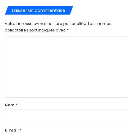
Laisser un commentaire
Votre adresse e-mail ne sera pas publiée.
Les champs
obligatoires sont indiqués avec
*
C
o
m
m
e
n
t
a
Nom
*
i
r
e
E-mail
*