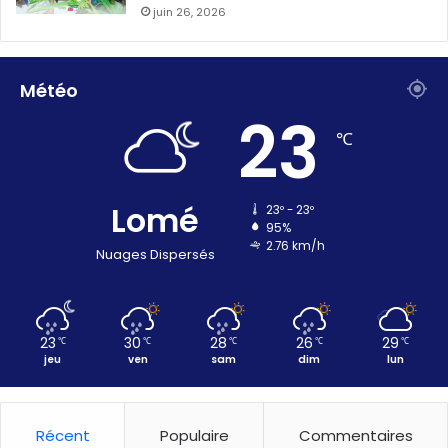
juin 26, 2026
Météo
23
℃
Lomé
23º - 23º
95%
2.76 km/h
Nuages Dispersés
23
30
28
26
29
℃
℃
℃
℃
℃
jeu
ven
sam
dim
lun
Récent
Populaire
Commentaires