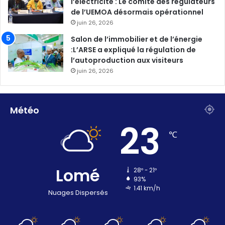
l’électricité : Le comité des régulateurs
de l’UEMOA désormais opérationnel
juin 26, 2026
Salon de l’immobilier et de l’énergie
:L’ARSE a expliqué la régulation de
l’autoproduction aux visiteurs
juin 26, 2026
Météo
23
℃
Lomé
28º - 21º
93%
1.41 km/h
Nuages Dispersés