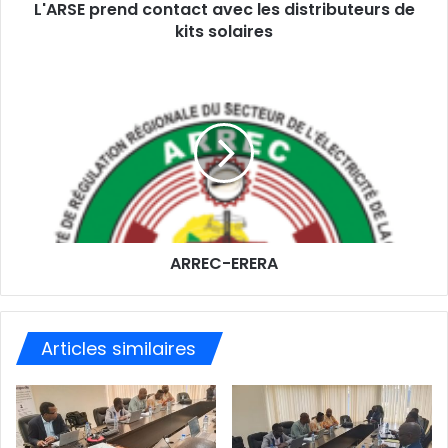
e
L'ARSE prend contact avec les distributeurs de
E
kits solaires
m
a
i
l
ARREC-ERERA
Articles similaires