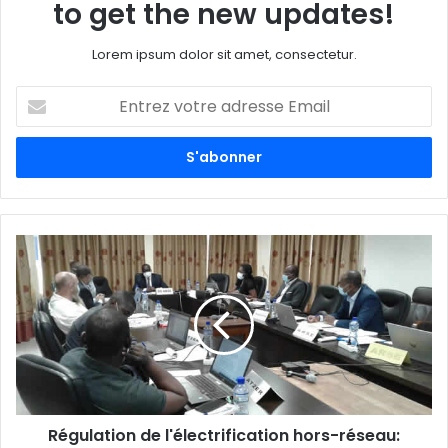
to get the new updates!
Lorem ipsum dolor sit amet, consectetur.
E
n
t
r
e
z
v
o
t
r
e
a
d
r
e
s
s
Régulation de l'électrification hors-réseau: