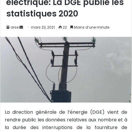
électrique: La DGE publie les
statistiques 2020
arse
E
mars 23, 2021
22
Moins d’une minute
n
v
o
y
e
r
u
n
c
o
u
La direction générale de l’énergie (DGE) vient de
r
rendre public les données relatives aux nombre et à
r
i
la durée des interruptions de la fourniture de