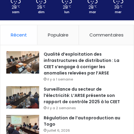
28
26
28
28
30
℃
℃
℃
℃
℃
sam
dim
lun
mar
mer
Récent
Populaire
Commentaires
Qualité d’exploitation des
infrastructures de distribution : La
CEET s’engage à corriger les
anomalies relevées par l’ARSE
il y a 1 semaine
Surveillance du secteur de
l’électricité: L’ARSE présente son
rapport de contrôle 2025 à la CEET
il y a 2 semaines
Régulation de l’autoproduction au
Togo
juillet 6, 2026