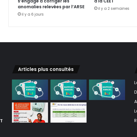
s’engage à corriger les
à la CEET
anomalies relevées par l’ARSE
il y a 2 semaines
il y a 6 jours
Articles plus consultés
L
D
A
L
ET
R