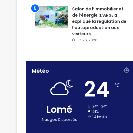
Salon de l’immobilier et
de l’énergie :L’ARSE a
expliqué la régulation de
l’autoproduction aux
visiteurs
juin 26, 2026
Météo
24
℃
Lomé
24º - 24º
91%
1.4 km/h
Nuages Dispersés