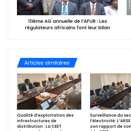
s
s
e
11ième AG annuelle de l’AFUR : Les
E
régulateurs africains font leur bilan
m
a
i
l
Articles similaires
Qualité d’exploitation des
Surveillance du se
infrastructures de
l’électricité: L’ARS
distribution : La CEET
son rapport de co