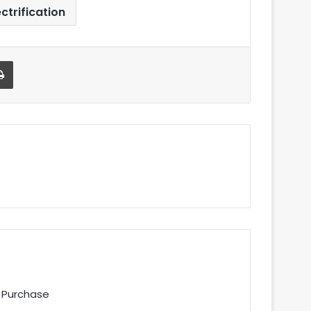
ectrification
Imprimer
 Purchase