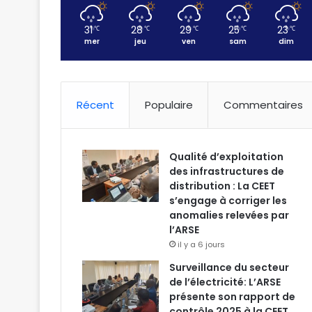
31
28
29
25
23
℃
℃
℃
℃
℃
mer
jeu
ven
sam
dim
Récent
Populaire
Commentaires
Qualité d’exploitation
des infrastructures de
distribution : La CEET
s’engage à corriger les
anomalies relevées par
l’ARSE
il y a 6 jours
Surveillance du secteur
de l’électricité: L’ARSE
présente son rapport de
contrôle 2025 à la CEET