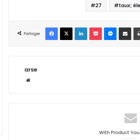
27
taux; él
Facebook
X
Linkedin
Pocket
Messenger
Partager par email
Partager
arse
W
eb
sit
e
With Product You