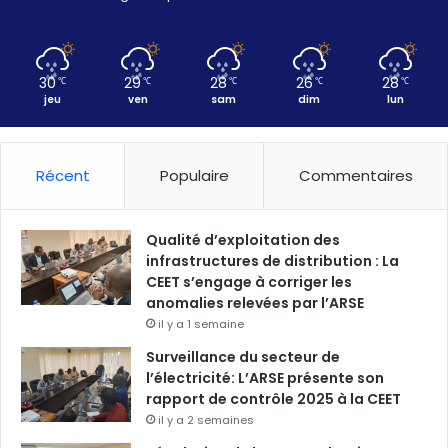
30
29
28
26
28
℃
℃
℃
℃
℃
jeu
ven
sam
dim
lun
Récent
Populaire
Commentaires
Qualité d’exploitation des
infrastructures de distribution : La
CEET s’engage à corriger les
anomalies relevées par l’ARSE
il y a 1 semaine
Surveillance du secteur de
l’électricité: L’ARSE présente son
rapport de contrôle 2025 à la CEET
il y a 2 semaines