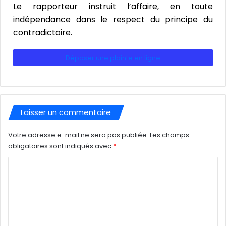
Le rapporteur instruit l’affaire, en toute
indépendance dans le respect du principe du
contradictoire.
Déposer une plainte en ligne
Laisser un commentaire
Votre adresse e-mail ne sera pas publiée.
Les champs
obligatoires sont indiqués avec
*
C
o
m
m
e