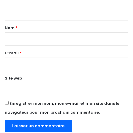
n
t
a
Nom
*
i
r
e
E-mail
*
*
Site web
Enregistrer mon nom, mon e-mail et mon site dans le
navigateur pour mon prochain commentaire.