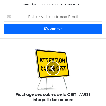
Lorem ipsum dolor sit amet, consectetur.
E
n
t
r
e
z
v
o
t
r
e
a
d
r
e
s
s
Piochage des câbles de la CEET: L’ARSE
e
interpelle les acteurs
E