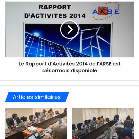
m
a
i
l
Le Rapport d'Activités 2014 de l'ARSE est
désormais disponible
Articles similaires