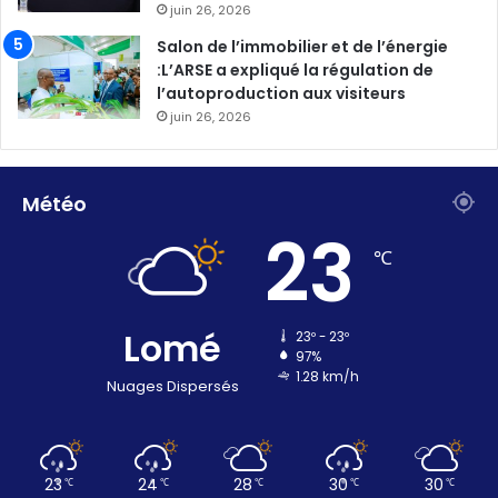
juin 26, 2026
Salon de l’immobilier et de l’énergie
:L’ARSE a expliqué la régulation de
l’autoproduction aux visiteurs
juin 26, 2026
Météo
23
℃
Lomé
23º - 23º
97%
1.28 km/h
Nuages Dispersés
23
24
28
30
30
℃
℃
℃
℃
℃