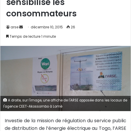
sensibilise les
consommateurs
arse
E
décembre 10, 2015
26
n
Temps de lecture 1 minute
v
o
y
e
r
u
n
c
o
A droite, sur l'image, une affiche de l'ARSE apposée dans les locaux de
u
l'agence CEET-Akossombo à Lomé
r
r
Investie de la mission de régulation du service public
i
de distribution de l’énergie électrique au Togo, l’ARSE