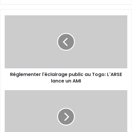
z
v
o
t
r
e
a
d
r
e
s
s
Réglementer l'éclairage public au Togo: L'ARSE
e
lance un AMI
E
m
a
i
l