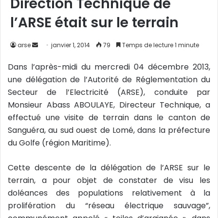
Direction Technique de
l’ARSE était sur le terrain
arse
E
janvier 1, 2014
79
Temps de lecture 1 minute
n
Dans l’après-midi du mercredi 04 décembre 2013,
v
une délégation de l’Autorité de Réglementation du
o
Secteur de l’Electricité (ARSE), conduite par
y
Monsieur Abass ABOULAYE, Directeur Technique, a
e
r
effectué une visite de terrain dans le canton de
u
Sanguéra, au sud ouest de Lomé, dans la préfecture
n
du Golfe (région Maritime).
c
o
Cette descente de la délégation de l’ARSE sur le
u
terrain, a pour objet de constater de visu les
r
doléances des populations relativement à la
r
prolifération du “réseau électrique sauvage”,
i