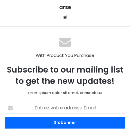
arse
W
eb
sit
e
With Product You Purchase
Subscribe to our mailing list
to get the new updates!
Lorem ipsum dolor sit amet, consectetur.
E
n
t
r
e