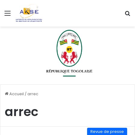
Menu
R
Accueil
/
arrec
arrec
Revue de presse