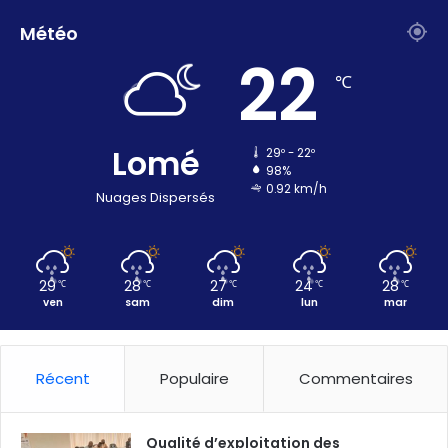
Météo
22
℃
Lomé
29º - 22º
98%
0.92 km/h
Nuages Dispersés
29
28
27
24
28
℃
℃
℃
℃
℃
ven
sam
dim
lun
mar
Récent
Populaire
Commentaires
Qualité d’exploitation des