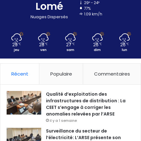
Lomé
29º - 24º
77%
1.09 km/h
Nuages Dispersés
29
28
27
26
26
℃
℃
℃
℃
℃
jeu
ven
sam
dim
lun
Récent
Populaire
Commentaires
Qualité d’exploitation des
infrastructures de distribution : La
CEET s’engage à corriger les
anomalies relevées par l’ARSE
il y a 1 semaine
Surveillance du secteur de
l’électricité: L’ARSE présente son