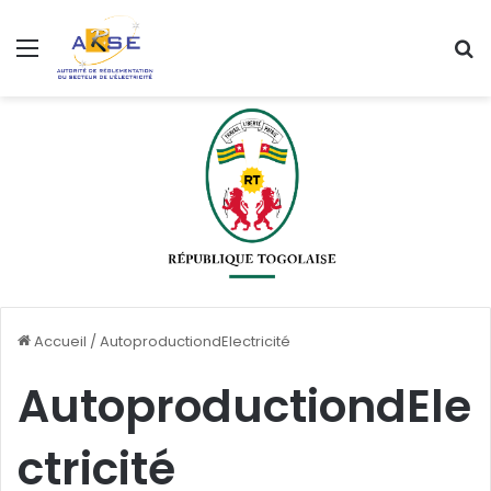
Menu
R
Accueil
/
AutoproductiondElectricité
AutoproductiondEle
ctricité