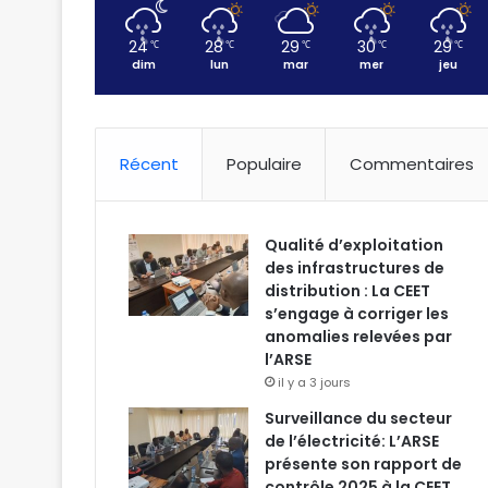
24
28
29
30
29
℃
℃
℃
℃
℃
dim
lun
mar
mer
jeu
Récent
Populaire
Commentaires
Qualité d’exploitation
des infrastructures de
distribution : La CEET
s’engage à corriger les
anomalies relevées par
l’ARSE
il y a 3 jours
Surveillance du secteur
de l’électricité: L’ARSE
présente son rapport de
contrôle 2025 à la CEET