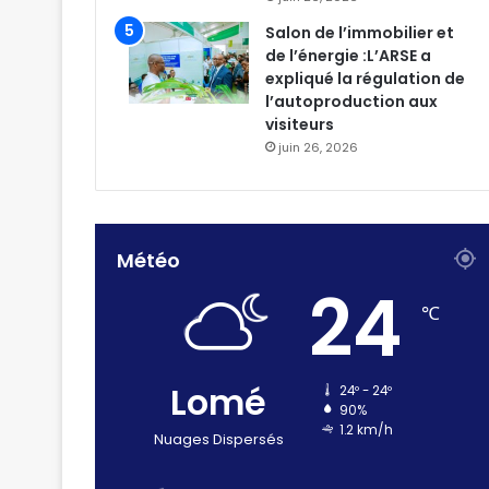
Salon de l’immobilier et
de l’énergie :L’ARSE a
expliqué la régulation de
l’autoproduction aux
visiteurs
juin 26, 2026
Météo
24
℃
Lomé
24º - 24º
90%
1.2 km/h
Nuages Dispersés