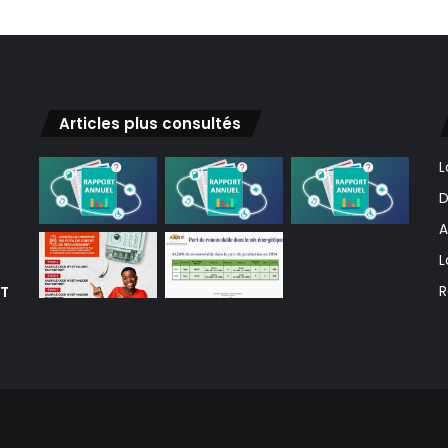
Articles plus consultés
L
D
A
L
ET
R