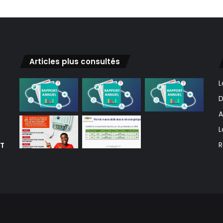
Articles plus consultés
L
D
A
L
ET
R