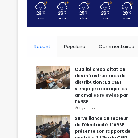
29
28
25
28
28
℃
℃
℃
℃
℃
ven
sam
dim
lun
mar
Récent
Populaire
Commentaires
Qualité d’exploitation
des infrastructures de
distribution : La CEET
s’engage à corriger les
anomalies relevées par
l’ARSE
il y a 1 jour
Surveillance du secteur
de l’électricité: L’ARSE
présente son rapport de
contrôle 2025 à la CEET