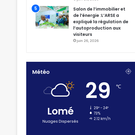
Salon de l’immobilier et
de l’énergie :L’ARSE a
expliqué la régulation de
l’autoproduction aux
visiteurs
juin 26, 2026
Météo
29
℃
Lomé
29º - 24º
73%
2.12 km/h
Nuages Dispersés