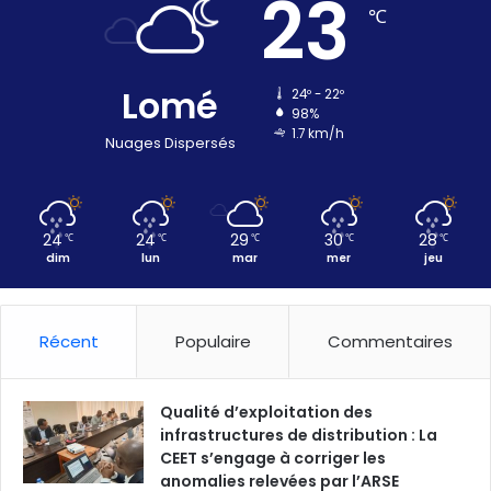
23
℃
Lomé
24º - 22º
98%
1.7 km/h
Nuages Dispersés
24
24
29
30
28
℃
℃
℃
℃
℃
dim
lun
mar
mer
jeu
Récent
Populaire
Commentaires
Qualité d’exploitation des
infrastructures de distribution : La
CEET s’engage à corriger les
anomalies relevées par l’ARSE