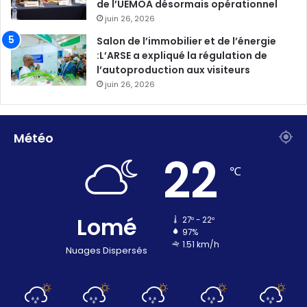
de l’UEMOA désormais opérationnel
juin 26, 2026
Salon de l’immobilier et de l’énergie
:L’ARSE a expliqué la régulation de
l’autoproduction aux visiteurs
juin 26, 2026
Météo
22
℃
Lomé
27º - 22º
97%
1.51 km/h
Nuages Dispersés