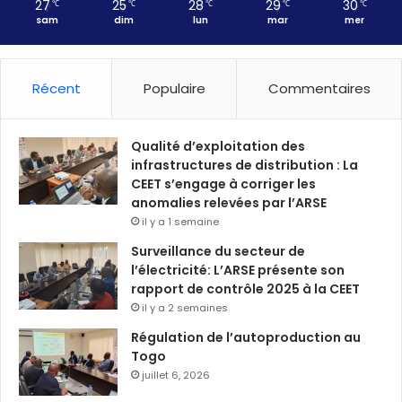
27
25
28
29
30
℃
℃
℃
℃
℃
sam
dim
lun
mar
mer
Récent
Populaire
Commentaires
Qualité d’exploitation des
infrastructures de distribution : La
CEET s’engage à corriger les
anomalies relevées par l’ARSE
il y a 1 semaine
Surveillance du secteur de
l’électricité: L’ARSE présente son
rapport de contrôle 2025 à la CEET
il y a 2 semaines
Régulation de l’autoproduction au
Togo
juillet 6, 2026