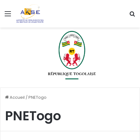
Menu
R
Accueil
/
PNETogo
PNETogo