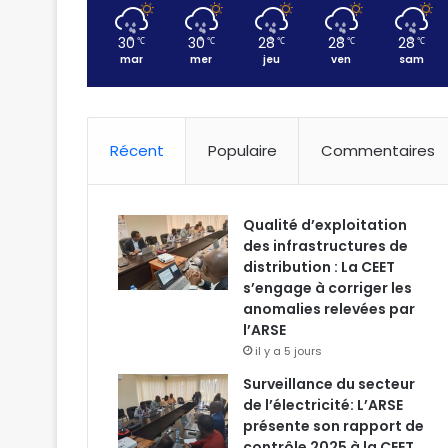
30
30
28
28
28
℃
℃
℃
℃
℃
mar
mer
jeu
ven
sam
Récent
Populaire
Commentaires
Qualité d’exploitation
des infrastructures de
distribution : La CEET
s’engage à corriger les
anomalies relevées par
l’ARSE
il y a 5 jours
Surveillance du secteur
de l’électricité: L’ARSE
présente son rapport de
contrôle 2025 à la CEET