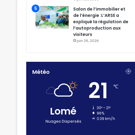
Salon de l’immobilier et
de l’énergie :L’ARSE a
expliqué la régulation de
l’autoproduction aux
visiteurs
juin 26, 2026
Météo
21
℃
Lomé
30º - 21º
96%
0.39 km/h
Nuages Dispersés