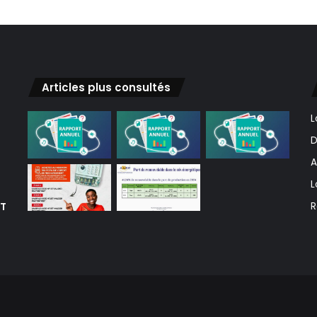
Articles plus consultés
L
D
A
L
ET
R