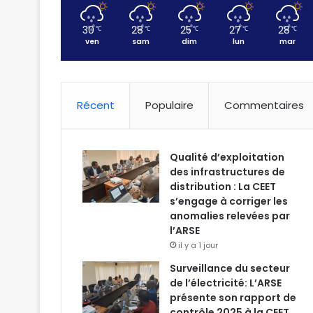
30
28
25
27
28
℃
℃
℃
℃
℃
ven
sam
dim
lun
mar
Récent
Populaire
Commentaires
Qualité d’exploitation
des infrastructures de
distribution : La CEET
s’engage à corriger les
anomalies relevées par
l’ARSE
il y a 1 jour
Surveillance du secteur
de l’électricité: L’ARSE
présente son rapport de
contrôle 2025 à la CEET