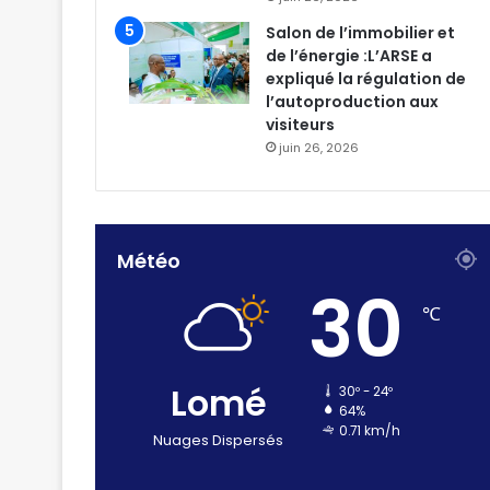
Salon de l’immobilier et
de l’énergie :L’ARSE a
expliqué la régulation de
l’autoproduction aux
visiteurs
juin 26, 2026
Météo
30
℃
Lomé
30º - 24º
64%
0.71 km/h
Nuages Dispersés