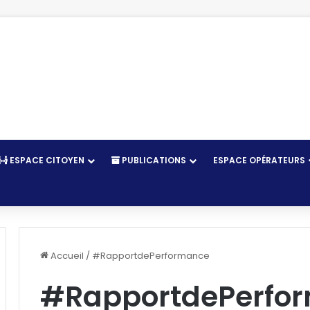
ESPACE CITOYEN
PUBLICATIONS
ESPACE OPÉRATEURS
r
Accueil
/
#RapportdePerformance
#RapportdePerfo