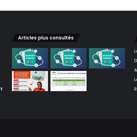
Articles plus consultés
L
D
A
L
ET
R