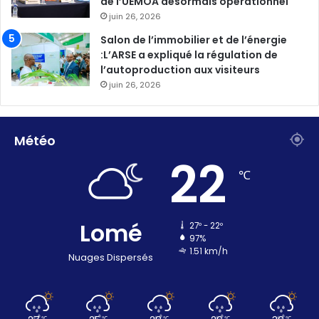
de l’UEMOA désormais opérationnel
juin 26, 2026
Salon de l’immobilier et de l’énergie
:L’ARSE a expliqué la régulation de
l’autoproduction aux visiteurs
juin 26, 2026
Météo
22
℃
Lomé
27º - 22º
97%
1.51 km/h
Nuages Dispersés