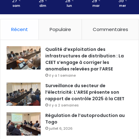
27
25
28
29
30
℃
℃
℃
℃
℃
sam
dim
lun
mar
mer
Récent
Populaire
Commentaires
Qualité d’exploitation des
infrastructures de distribution : La
CEET s’engage à corriger les
anomalies relevées par l’ARSE
il y a 1 semaine
Surveillance du secteur de
l’électricité: L’ARSE présente son
rapport de contrôle 2025 à la CEET
il y a 2 semaines
Régulation de l’autoproduction au
Togo
juillet 6, 2026