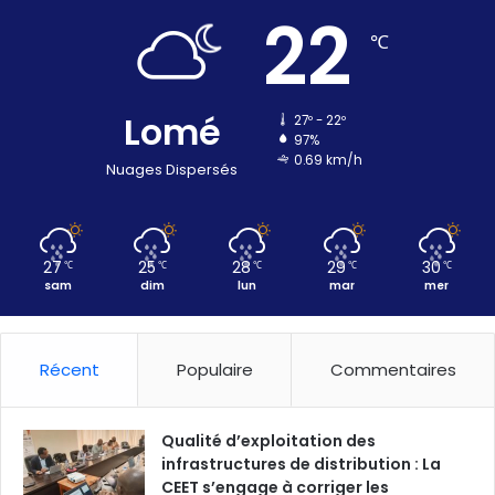
22
℃
Lomé
27º - 22º
97%
0.69 km/h
Nuages Dispersés
27
25
28
29
30
℃
℃
℃
℃
℃
sam
dim
lun
mar
mer
Récent
Populaire
Commentaires
Qualité d’exploitation des
infrastructures de distribution : La
CEET s’engage à corriger les