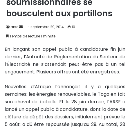
soumissionnaires se
bousculent aux portillons
arse
E
septembre 29, 2014
10
n
Temps de lecture 1 minute
v
o
En lançant son appel public à candidature fin juin
y
dernier, l’Autorité de Réglementation du Secteur de
e
l’Électricité ne s’attendait peut-être pas à un tel
r
engouement. Plusieurs offres ont été enregistrées.
u
n
Nouvelles d’Afrique l’annonçait il y a quelques
c
semaines: les énergies renouvelables, le Togo en fait
o
son cheval de bataille. Et le 28 juin dernier, l’ARSE a
u
lancé un appel public à candidature, dont la date de
r
clôture de dépôt des dossiers, initialement prévue le
r
5 août; a dû être repoussée jusqu’au 29. Au total, 28
i