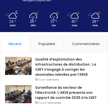
Nuages Dispersés
24
26
27
30
29
℃
℃
℃
℃
℃
sam
dim
lun
mar
mer
Récent
Populaire
Commentaires
Qualité d’exploitation des
infrastructures de distribution : La
CEET s’engage à corriger les
anomalies relevées par l’ARSE
il y a 1 semaine
Surveillance du secteur de
l’électricité: L’ARSE présente son
rapport de contrôle 2025 à la CEET
il y a 2 semaines