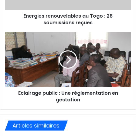
e
s
s
Energies renouvelables au Togo : 28
e
soumissions reçues
E
m
a
i
l
Eclairage public : Une réglementation en
gestation
Articles similaires