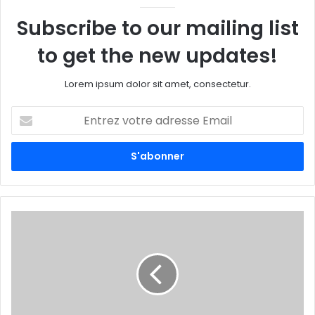
Subscribe to our mailing list
to get the new updates!
Lorem ipsum dolor sit amet, consectetur.
E
n
t
r
e
z
v
o
t
r
e
a
d
r