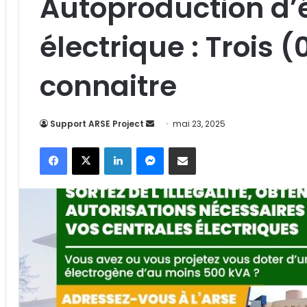
Autoproduction d’
électrique : Trois 
connaitre
Support ARSE Project
E
mai 23, 2025
n
Facebook
X
Linkedin
Messenger
Partager par email
v
o
y
e
r
u
n
c
o
u