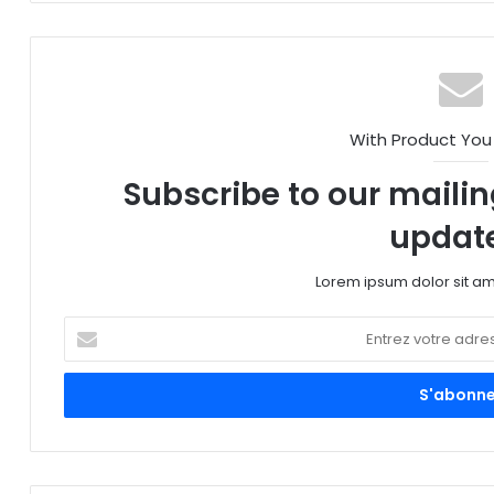
sit
e
With Product You
Subscribe to our mailing
updat
Lorem ipsum dolor sit am
E
n
t
r
e
z
v
o