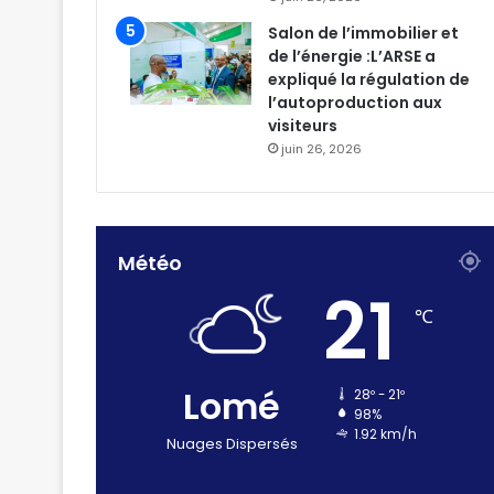
Salon de l’immobilier et
de l’énergie :L’ARSE a
expliqué la régulation de
l’autoproduction aux
visiteurs
juin 26, 2026
Météo
21
℃
Lomé
28º - 21º
98%
1.92 km/h
Nuages Dispersés