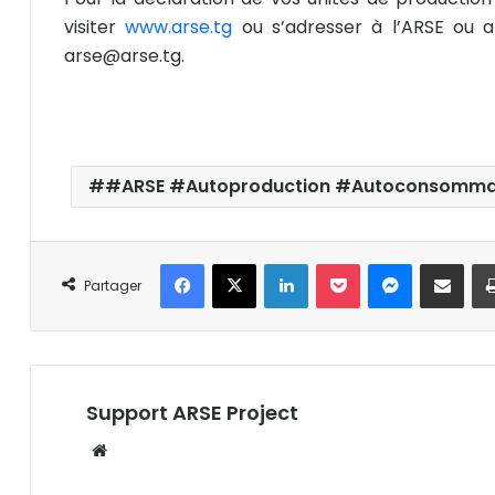
visiter
www.arse.tg
ou s’adresser à l’ARSE ou a
arse@arse.tg.
#ARSE #Autoproduction #Autoconsommati
Facebook
X
Linkedin
Pocket
Messenger
Partager par email
Partager
Support ARSE Project
W
eb