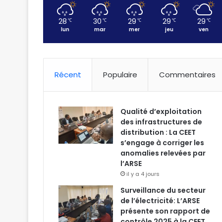
28
30
29
29
29
℃
℃
℃
℃
℃
lun
mar
mer
jeu
ven
Récent
Populaire
Commentaires
Qualité d’exploitation
des infrastructures de
distribution : La CEET
s’engage à corriger les
anomalies relevées par
l’ARSE
il y a 4 jours
Surveillance du secteur
de l’électricité: L’ARSE
présente son rapport de
contrôle 2025 à la CEET