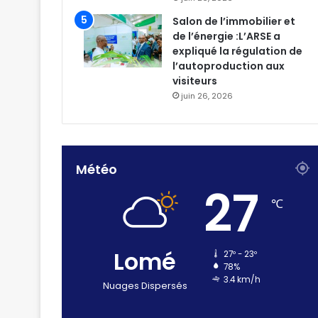
Salon de l’immobilier et
de l’énergie :L’ARSE a
expliqué la régulation de
l’autoproduction aux
visiteurs
juin 26, 2026
Météo
27
℃
Lomé
27º - 23º
78%
3.4 km/h
Nuages Dispersés