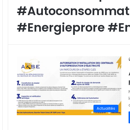
#Autoconsommat
#Energieprore #E
Actualités