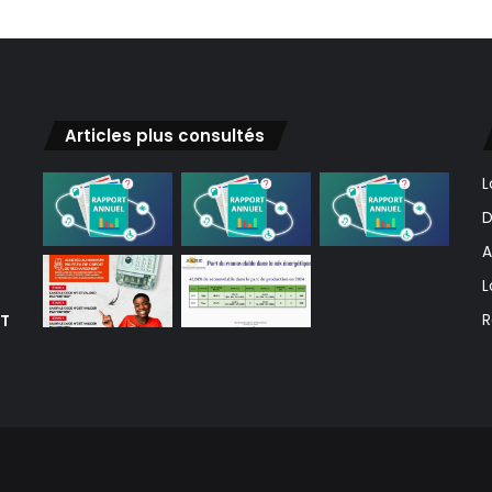
Articles plus consultés
L
D
A
L
ET
R