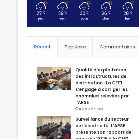
27
29
30
26
28
℃
℃
℃
℃
℃
jeu
ven
sam
dim
lun
Récent
Populaire
Commentaires
Qualité d’exploitation
des infrastructures de
distribution : La CEET
s’engage à corriger les
anomalies relevées par
l’ARSE
il y a 3 heures
Surveillance du secteur
de l’électricité: L’ARSE
présente son rapport de
contrôle 2025 à la CEET