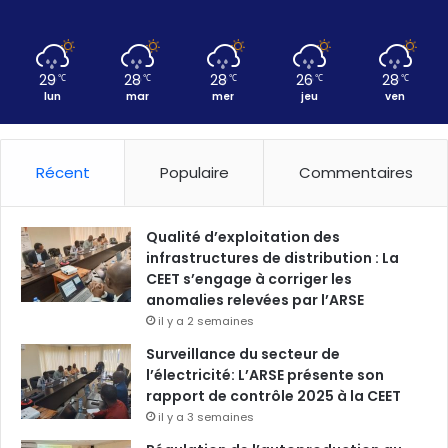
29
28
28
26
28
℃
℃
℃
℃
℃
lun
mar
mer
jeu
ven
Récent
Populaire
Commentaires
Qualité d’exploitation des
infrastructures de distribution : La
CEET s’engage à corriger les
anomalies relevées par l’ARSE
il y a 2 semaines
Surveillance du secteur de
l’électricité: L’ARSE présente son
rapport de contrôle 2025 à la CEET
il y a 3 semaines