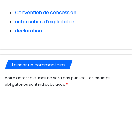
Convention de concession
autorisation d’exploitation
déclaration
Laisser un commentaire
Votre adresse e-mail ne sera pas publiée.
Les champs
obligatoires sont indiqués avec
*
C
o
m
m
e