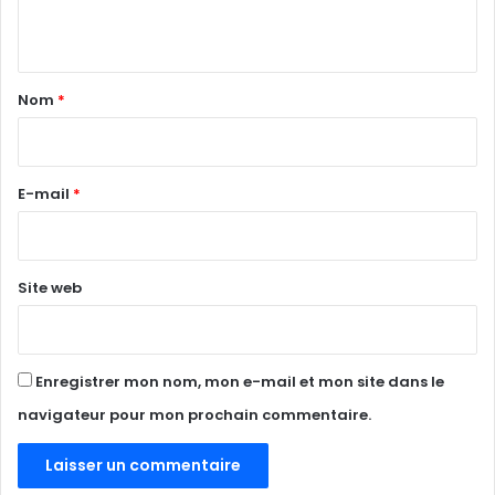
n
t
a
Nom
*
i
r
e
E-mail
*
*
Site web
Enregistrer mon nom, mon e-mail et mon site dans le
navigateur pour mon prochain commentaire.