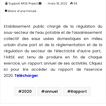
Support ARSE Project
E
mars 18, 2022
56
n
Moins d’une minute
v
o
Etablissement public chargé de la régulation du
y
sous-secteur de l’eau potable et de l’assainissement
e
r
collectif des eaux usées domestiques en milieu
u
urbain d’une part et de la réglementation et de la
n
régulation du secteur de l’électricité d’autre part,
c
l’ARSE est tenu de produire en fin de chaque
o
exercice, un rapport annuel de ses activités. Cliquez
u
ici pour lire accéder au rapport de l’exercice
r
2020.
Télécharger
r
i
e
2020
annuel
Rapport
l