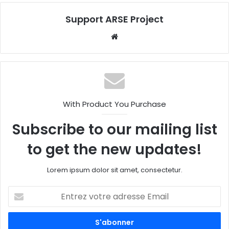
Support ARSE Project
W
eb
sit
e
With Product You Purchase
Subscribe to our mailing list
to get the new updates!
Lorem ipsum dolor sit amet, consectetur.
E
n
t
r