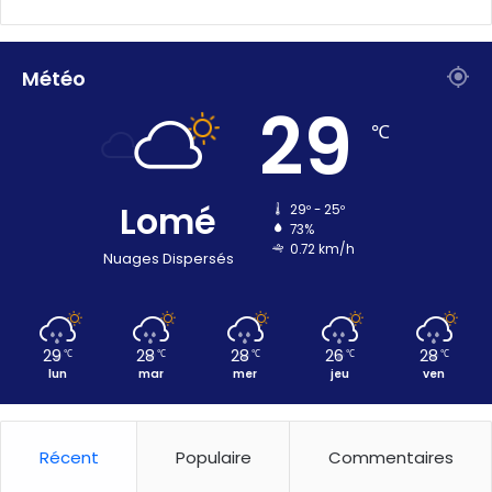
Météo
29
℃
Lomé
29º - 25º
73%
0.72 km/h
Nuages Dispersés
29
28
28
26
28
℃
℃
℃
℃
℃
lun
mar
mer
jeu
ven
Récent
Populaire
Commentaires