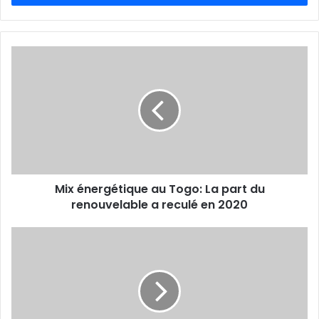
e
z
v
o
t
r
e
a
d
r
e
s
s
Mix énergétique au Togo: La part du
e
renouvelable a reculé en 2020
E
m
a
i
l