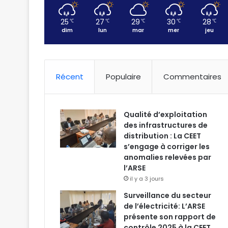
25
27
29
30
28
℃
℃
℃
℃
℃
dim
lun
mar
mer
jeu
Récent
Populaire
Commentaires
Qualité d’exploitation
des infrastructures de
distribution : La CEET
s’engage à corriger les
anomalies relevées par
l’ARSE
il y a 3 jours
Surveillance du secteur
de l’électricité: L’ARSE
présente son rapport de
contrôle 2025 à la CEET