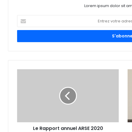
Lorem ipsum dolor sit am
E
n
t
r
e
z
v
o
t
r
e
a
d
r
e
s
s
e
Le Rapport annuel ARSE 2020
E