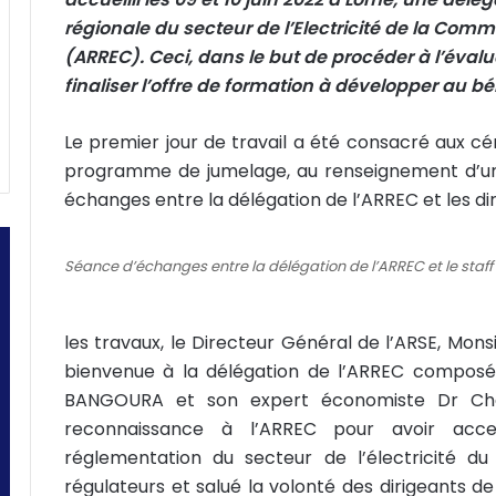
n
régionale du secteur de l’Electricité de la Comm
c
(ARREC). Ceci, dans le but de procéder à l’éval
o
finaliser l’offre de formation à développer au b
u
r
r
Le premier jour de travail a été consacré aux cér
i
programme de jumelage, au renseignement d’un g
e
échanges entre la délégation de l’ARREC et les dir
l
Séance d’échanges entre la délégation de l’ARREC et le staff
les travaux, le Directeur Général de l’ARSE, Mon
bienvenue à la délégation de l’ARREC composé
BANGOURA et son expert économiste Dr Cha
reconnaissance à l’ARREC pour avoir acce
réglementation du secteur de l’électricité
régulateurs et salué la volonté des dirigeants