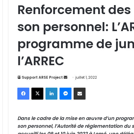
Renforcement des 
son personnel: L’ARS
programme de ju
l’ARREC
Support ARSE Project
E
juillet 1, 2022
n
Facebook
X
Linkedin
Messenger
Partager par email
v
o
y
e
Dans le cadre de la mise en œuvre d’un prog
r
son personnel, l’Autorité de réglementation du s
u
accueilli les 09 et 10 juin 2022 à Lomé, une délég