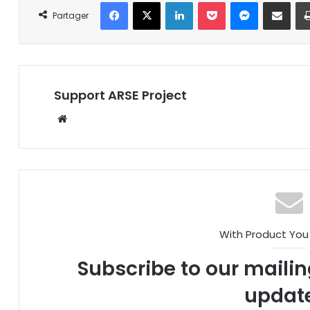
Facebook
X
Linkedin
Pocket
Messenger
Partager par email
Partager
Support ARSE Project
W
eb
sit
e
With Product You
Subscribe to our mailing
updat