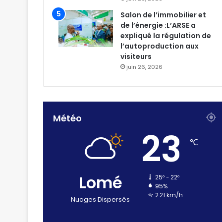
Salon de l’immobilier et
de l’énergie :L’ARSE a
expliqué la régulation de
l’autoproduction aux
visiteurs
juin 26, 2026
Météo
23
℃
Lomé
25º - 22º
95%
2.21 km/h
Nuages Dispersés