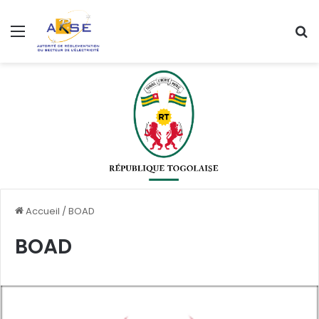
Menu
R
Accueil
/
BOAD
BOAD