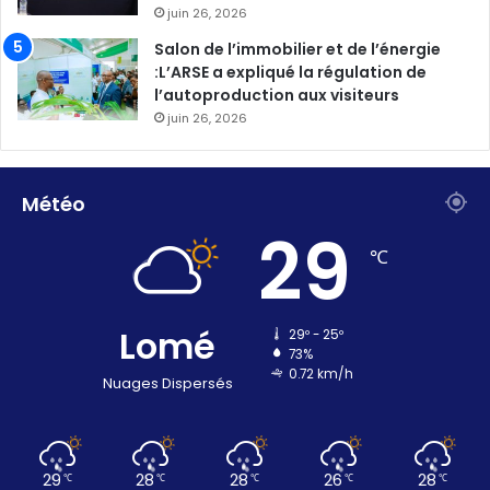
juin 26, 2026
Salon de l’immobilier et de l’énergie
:L’ARSE a expliqué la régulation de
l’autoproduction aux visiteurs
juin 26, 2026
Météo
29
℃
Lomé
29º - 25º
73%
0.72 km/h
Nuages Dispersés
29
28
28
26
28
℃
℃
℃
℃
℃