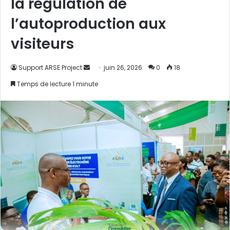
la régulation de
l’autoproduction aux
visiteurs
Support ARSE Project
E
juin 26, 2026
0
18
n
Temps de lecture 1 minute
v
o
y
e
r
u
n
c
o
u
r
r