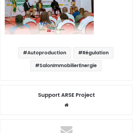
Autoproduction
Régulation
SalonImmobilierEnergie
Support ARSE Project
W
eb
sit
e