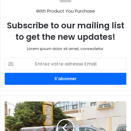
With Product You Purchase
Subscribe to our mailing list
to get the new updates!
Lorem ipsum dolor sit amet, consectetur.
E
n
t
r
e
z
v
o
t
r
e
a