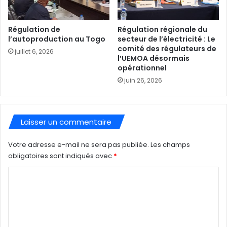
Régulation de
Régulation régionale du
l’autoproduction au Togo
secteur de l’électricité : Le
comité des régulateurs de
juillet 6, 2026
l’UEMOA désormais
opérationnel
juin 26, 2026
Laisser un commentaire
Votre adresse e-mail ne sera pas publiée.
Les champs
obligatoires sont indiqués avec
*
C
o
m
m