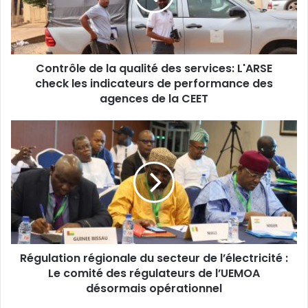
d
r
e
s
s
Contrôle de la qualité des services: L'ARSE
e
check les indicateurs de performance des
E
agences de la CEET
m
a
i
l
Régulation régionale du secteur de l’électricité :
Le comité des régulateurs de l’UEMOA
désormais opérationnel