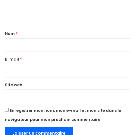
e
n
t
a
Nom
*
i
r
e
E-mail
*
*
Site web
Enregistrer mon nom, mon e-mail et mon site dans le
navigateur pour mon prochain commentaire.