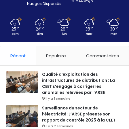
2.44 km/h
Nuages Dispersés
25
24
28
30
30
℃
℃
℃
℃
℃
sam
dim
lun
mar
mer
Récent
Populaire
Commentaires
Qualité d’exploitation des
infrastructures de distribution : La
CEET s’engage à corriger les
anomalies relevées par l’ARSE
il y a 1 semaine
Surveillance du secteur de
l’électricité: L’ARSE présente son
rapport de contrôle 2025 à la CEET
il y a 2 semaines