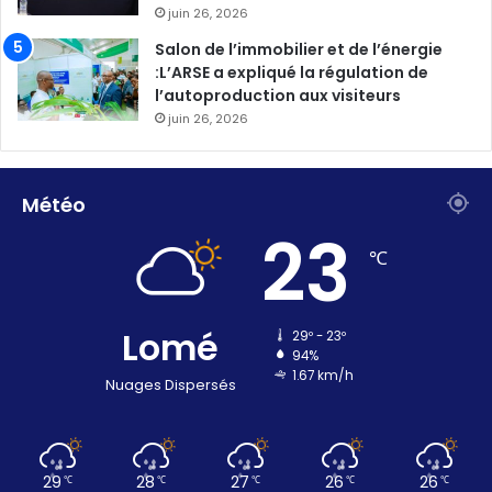
juin 26, 2026
Salon de l’immobilier et de l’énergie
:L’ARSE a expliqué la régulation de
l’autoproduction aux visiteurs
juin 26, 2026
Météo
23
℃
Lomé
29º - 23º
94%
1.67 km/h
Nuages Dispersés
29
28
27
26
26
℃
℃
℃
℃
℃