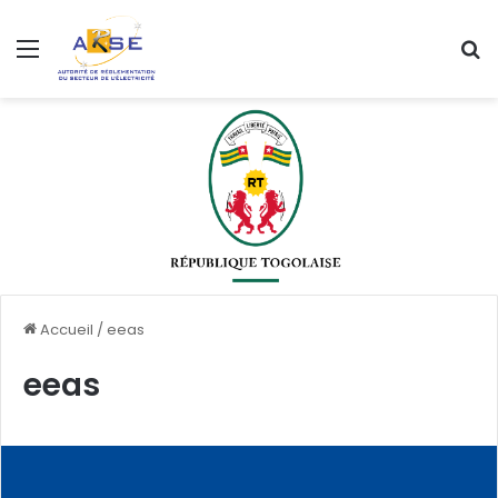
Menu
R
Accueil
/
eeas
eeas