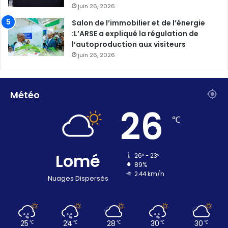
juin 26, 2026
Salon de l’immobilier et de l’énergie
:L’ARSE a expliqué la régulation de
l’autoproduction aux visiteurs
juin 26, 2026
Météo
26
℃
Lomé
26º - 23º
89%
2.44 km/h
Nuages Dispersés
25
24
28
30
30
℃
℃
℃
℃
℃