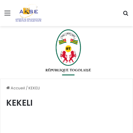
Menu
R
Accueil
/
KEKELI
KEKELI