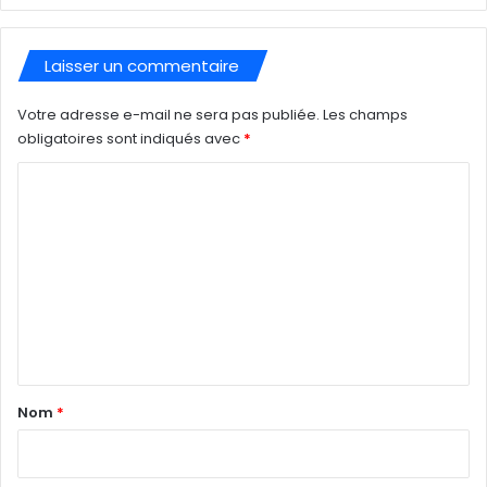
Laisser un commentaire
Votre adresse e-mail ne sera pas publiée.
Les champs
obligatoires sont indiqués avec
*
C
o
m
m
e
n
t
a
Nom
*
i
r