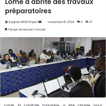
Lomé a abrité des travaux
préparatoires
Support ARSE Project
E
novembre 15, 2024
0
47
n
Temps de lecture 1 minute
v
o
y
e
r
u
n
c
o
u
r
r
i
Lomé, la capitale togolaise, a été choisie pour