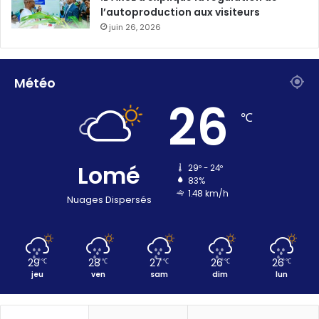
l’autoproduction aux visiteurs
juin 26, 2026
Météo
26
℃
Lomé
29º - 24º
83%
1.48 km/h
Nuages Dispersés
29
28
27
26
26
℃
℃
℃
℃
℃
jeu
ven
sam
dim
lun