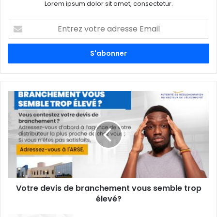
Lorem ipsum dolor sit amet, consectetur.
E
n
t
r
e
z
v
o
t
r
e
a
d
r
e
s
s
Votre devis de branchement vous semble trop
e
élevé?
E