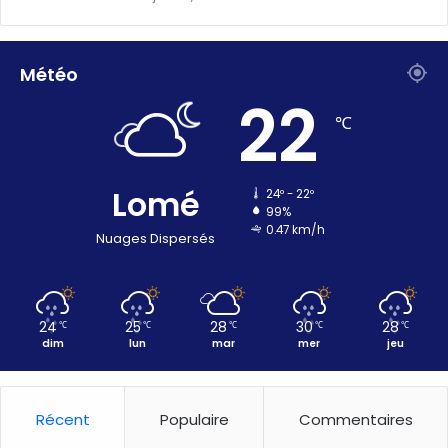
Météo
22
℃
Lomé
24º - 22º
99%
0.47 km/h
Nuages Dispersés
24
25
28
30
28
℃
℃
℃
℃
℃
dim
lun
mar
mer
jeu
Récent
Populaire
Commentaires