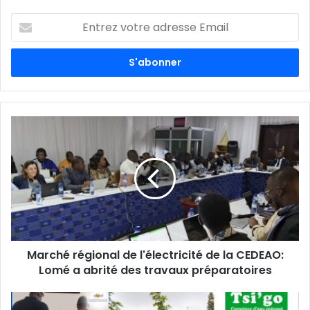
E
n
t
r
e
z
v
o
t
r
e
a
d
r
e
s
s
Marché régional de l'électricité de la CEDEAO:
e
Lomé a abrité des travaux préparatoires
E
m