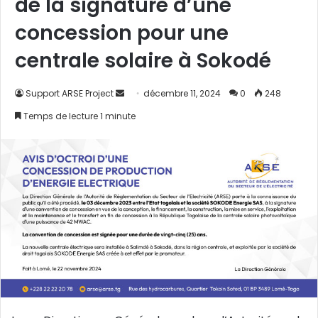
de la signature d’une
concession pour une
centrale solaire à Sokodé
Support ARSE Project
E
décembre 11, 2024
0
248
n
Temps de lecture 1 minute
v
o
y
e
r
u
n
c
o
u
r
r