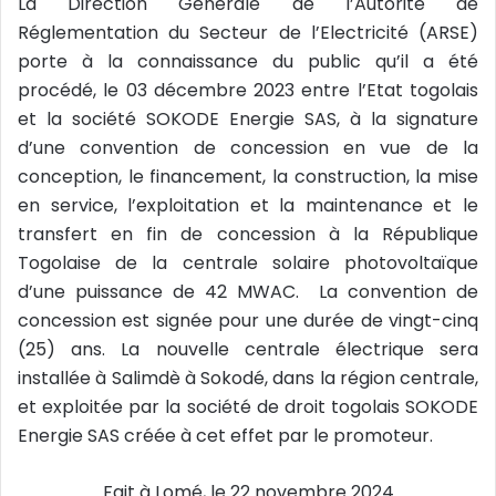
La Direction Générale de l’Autorité de
i
Réglementation du Secteur de l’Electricité (ARSE)
e
porte à la connaissance du public qu’il a été
l
procédé, le 03 décembre 2023 entre l’Etat togolais
et la société SOKODE Energie SAS, à la signature
d’une convention de concession en vue de la
conception, le financement, la construction, la mise
en service, l’exploitation et la maintenance et le
transfert en fin de concession à la République
Togolaise de la centrale solaire photovoltaïque
d’une puissance de 42 MWAC. La convention de
concession est signée pour une durée de vingt-cinq
(25) ans. La nouvelle centrale électrique sera
installée à Salimdè à Sokodé, dans la région centrale,
et exploitée par la société de droit togolais SOKODE
Energie SAS créée à cet effet par le promoteur.
Fait à Lomé, le 22 novembre 2024