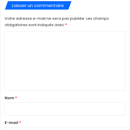
Laisser un commentaire
Votre adresse e-mail ne sera pas publiée.
Les champs
obligatoires sont indiqués avec
*
C
o
m
m
e
n
t
a
Nom
*
i
r
e
E-mail
*