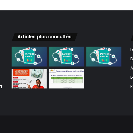
Articles plus consultés
L
D
A
L
ET
R