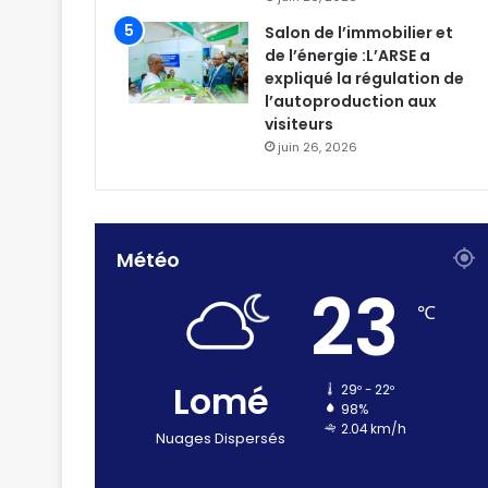
Salon de l’immobilier et
de l’énergie :L’ARSE a
expliqué la régulation de
l’autoproduction aux
visiteurs
juin 26, 2026
Météo
23
℃
Lomé
29º - 22º
98%
2.04 km/h
Nuages Dispersés