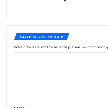
Laisser un commentaire
Votre adresse e-mail ne sera pas publiée.
Les champs obli
C
o
m
m
e
n
t
a
Nom
*