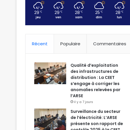
29
29
28
25
28
℃
℃
℃
℃
℃
jeu
ven
sam
dim
lun
Récent
Populaire
Commentaires
Qualité d’exploitation
des infrastructures de
distribution : La CEET
s’engage à corriger les
anomalies relevées par
l’ARSE
il y a 7 jours
Surveillance du secteur
de l’électricité: L’ARSE
présente son rapport de
contrôle 2025 à la CEET