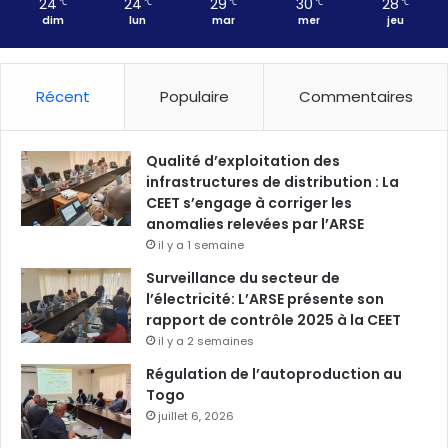
24
24
29
30
28
℃
℃
℃
℃
℃
dim
lun
mar
mer
jeu
Récent
Populaire
Commentaires
Qualité d’exploitation des
infrastructures de distribution : La
CEET s’engage à corriger les
anomalies relevées par l’ARSE
il y a 1 semaine
Surveillance du secteur de
l’électricité: L’ARSE présente son
rapport de contrôle 2025 à la CEET
il y a 2 semaines
Régulation de l’autoproduction au
Togo
juillet 6, 2026