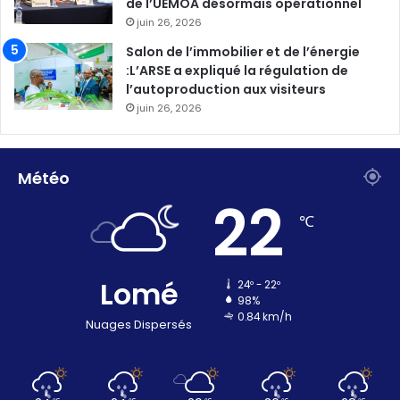
de l’UEMOA désormais opérationnel
juin 26, 2026
Salon de l’immobilier et de l’énergie
:L’ARSE a expliqué la régulation de
l’autoproduction aux visiteurs
juin 26, 2026
Météo
22
℃
Lomé
24º - 22º
98%
0.84 km/h
Nuages Dispersés