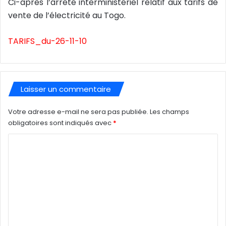
Ci-après l’arrêté interministériel relatif aux tarifs de
vente de l’électricité au Togo.
TARIFS_du-26-11-10
Laisser un commentaire
Votre adresse e-mail ne sera pas publiée.
Les champs
obligatoires sont indiqués avec
*
C
o
m
m
e
n