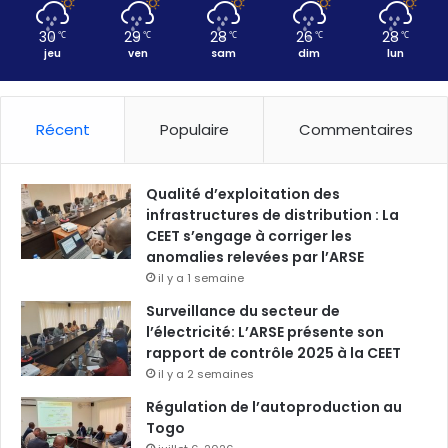
30
29
28
26
28
℃
℃
℃
℃
℃
jeu
ven
sam
dim
lun
Récent
Populaire
Commentaires
Qualité d’exploitation des
infrastructures de distribution : La
CEET s’engage à corriger les
anomalies relevées par l’ARSE
il y a 1 semaine
Surveillance du secteur de
l’électricité: L’ARSE présente son
rapport de contrôle 2025 à la CEET
il y a 2 semaines
Régulation de l’autoproduction au
Togo