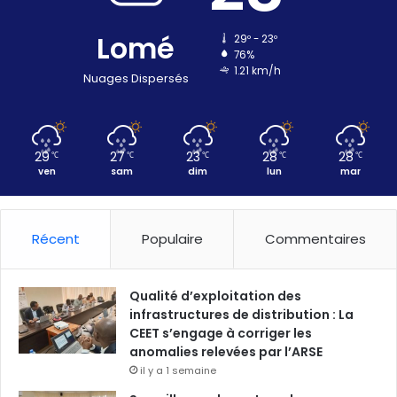
Lomé
29º - 23º
76%
1.21 km/h
Nuages Dispersés
29
27
23
28
28
℃
℃
℃
℃
℃
ven
sam
dim
lun
mar
Récent
Populaire
Commentaires
Qualité d’exploitation des
infrastructures de distribution : La
CEET s’engage à corriger les
anomalies relevées par l’ARSE
il y a 1 semaine