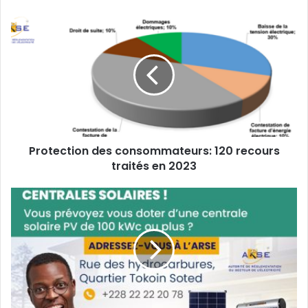
v
o
t
r
e
a
d
r
e
s
s
Protection des consommateurs: 120 recours
e
traités en 2023
E
m
a
i
l