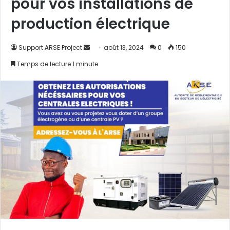
pour vos installations de
production électrique
Support ARSE Project
E
août 13, 2024
0
150
n
Temps de lecture 1 minute
v
o
y
e
r
u
n
c
o
u
r
r
i