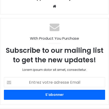
W
eb
sit
e
With Product You Purchase
Subscribe to our mailing list
to get the new updates!
Lorem ipsum dolor sit amet, consectetur.
E
n
t
r
e
z