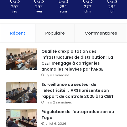
29
29
28
27
28
℃
℃
℃
℃
℃
jeu
ven
sam
dim
lun
Récent
Populaire
Commentaires
Qualité d’exploitation des
infrastructures de distribution : La
CEET s’engage à corriger les
anomalies relevées par l’ARSE
il y a 1 semaine
Surveillance du secteur de
l’électricité: L’ARSE présente son
rapport de contrôle 2025 à la CEET
il y a 2 semaines
Régulation de l’autoproduction au
Togo
juillet 6, 2026