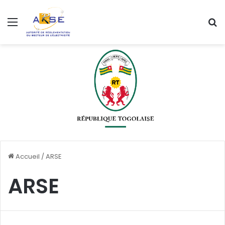
Menu
R
Accueil
/
ARSE
ARSE