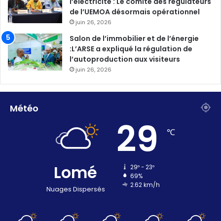
l’électricité : Le comité des régulateurs
de l’UEMOA désormais opérationnel
juin 26, 2026
Salon de l’immobilier et de l’énergie
:L’ARSE a expliqué la régulation de
l’autoproduction aux visiteurs
juin 26, 2026
Météo
29
℃
Lomé
29º - 23º
69%
2.62 km/h
Nuages Dispersés