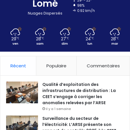
Lomé
29º - 22º
98%
0.92 km/h
Nuages Dispersés
29
28
27
24
28
℃
℃
℃
℃
℃
ven
sam
dim
lun
mar
Récent
Populaire
Commentaires
Qualité d’exploitation des
infrastructures de distribution : La
CEET s’engage à corriger les
anomalies relevées par l’ARSE
il y a 1 semaine
Surveillance du secteur de
l’électricité: L’ARSE présente son