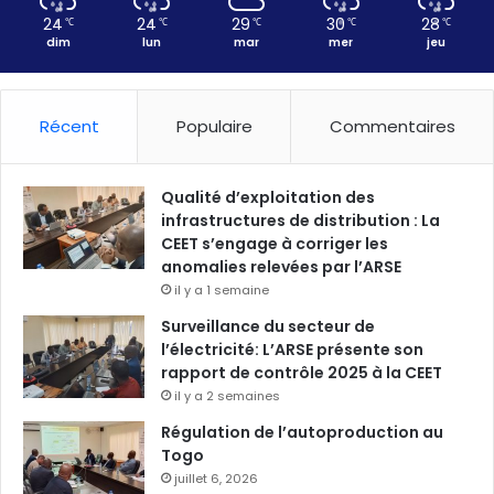
24
24
29
30
28
℃
℃
℃
℃
℃
dim
lun
mar
mer
jeu
Récent
Populaire
Commentaires
Qualité d’exploitation des
infrastructures de distribution : La
CEET s’engage à corriger les
anomalies relevées par l’ARSE
il y a 1 semaine
Surveillance du secteur de
l’électricité: L’ARSE présente son
rapport de contrôle 2025 à la CEET
il y a 2 semaines
Régulation de l’autoproduction au
Togo
juillet 6, 2026