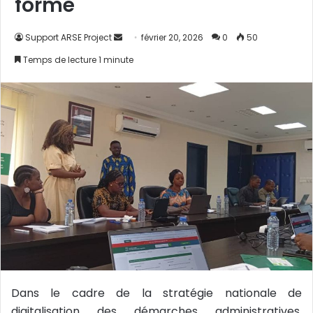
forme
Support ARSE Project
E
février 20, 2026
0
50
n
Temps de lecture 1 minute
v
o
y
e
r
u
n
c
o
u
r
r
i
e
Dans le cadre de la stratégie nationale de
l
digitalisation des démarches administratives,