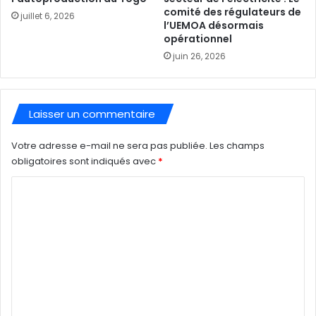
comité des régulateurs de
juillet 6, 2026
l’UEMOA désormais
opérationnel
juin 26, 2026
Laisser un commentaire
Votre adresse e-mail ne sera pas publiée.
Les champs
obligatoires sont indiqués avec
*
C
o
m
m
e
n
t