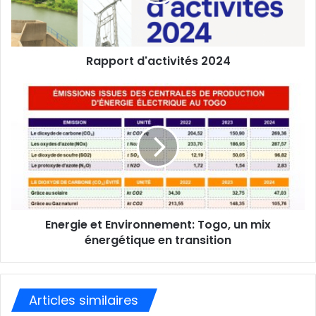
r
e
s
s
Rapport d'activités 2024
e
E
m
a
i
l
Energie et Environnement: Togo, un mix
énergétique en transition
Articles similaires