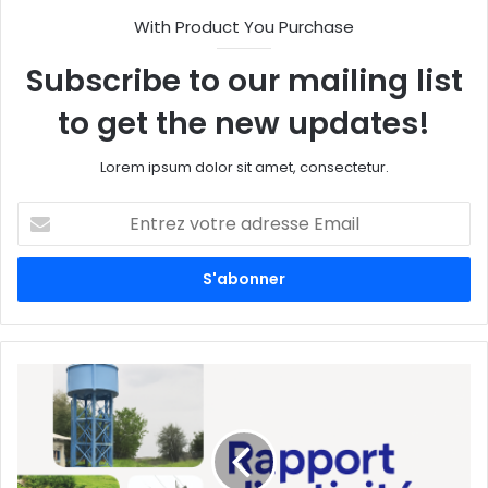
With Product You Purchase
Subscribe to our mailing list
to get the new updates!
Lorem ipsum dolor sit amet, consectetur.
E
n
t
r
e
z
v
o
t
r
e
a
d