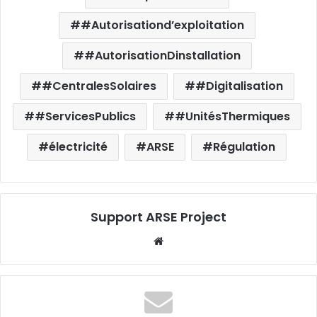
#Autorisationd’exploitation
#AutorisationDinstallation
#CentralesSolaires
#Digitalisation
#ServicesPublics
#UnitésThermiques
électricité
ARSE
Régulation
Support ARSE Project
W
eb
sit
e