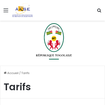
Menu
R
Accueil
/
Tarifs
Tarifs