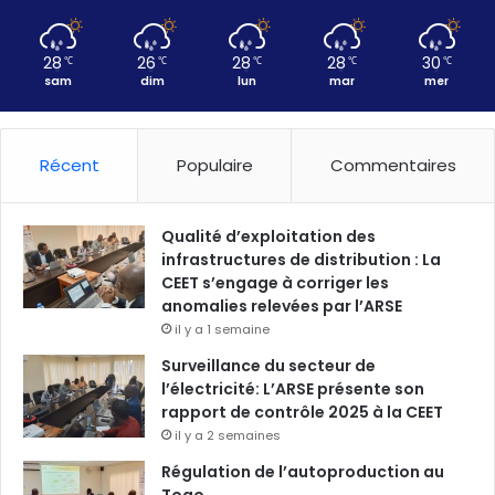
28
26
28
28
30
℃
℃
℃
℃
℃
sam
dim
lun
mar
mer
Récent
Populaire
Commentaires
Qualité d’exploitation des
infrastructures de distribution : La
CEET s’engage à corriger les
anomalies relevées par l’ARSE
il y a 1 semaine
Surveillance du secteur de
l’électricité: L’ARSE présente son
rapport de contrôle 2025 à la CEET
il y a 2 semaines
Régulation de l’autoproduction au
Togo