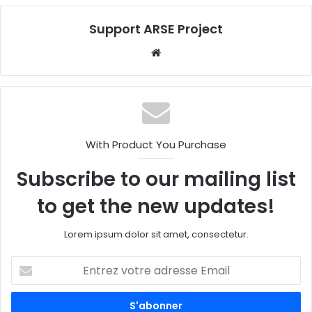
Support ARSE Project
W
eb
sit
e
With Product You Purchase
Subscribe to our mailing list
to get the new updates!
Lorem ipsum dolor sit amet, consectetur.
E
n
t
r