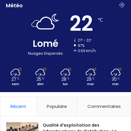
Météo
22
℃
Lomé
27º - 22º
97%
0.69 km/h
Nuages Dispersés
27
25
28
29
30
℃
℃
℃
℃
℃
sam
dim
lun
mar
mer
Récent
Populaire
Commentaires
Qualité d’exploitation des