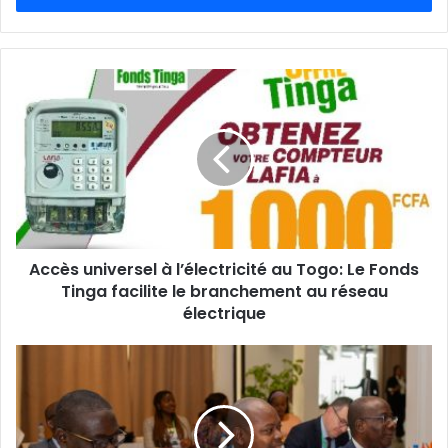
e
z
v
o
t
r
e
a
d
r
e
s
s
Accès universel à l’électricité au Togo: Le Fonds
e
Tinga facilite le branchement au réseau
E
électrique
m
a
i
l