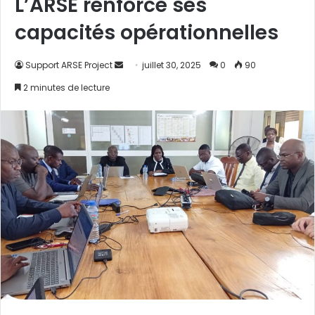
L’ARSE renforce ses
capacités opérationnelles
Support ARSE Project
E
juillet 30, 2025
0
90
n
2 minutes de lecture
v
o
y
e
r
u
n
c
o
u
r
r
i