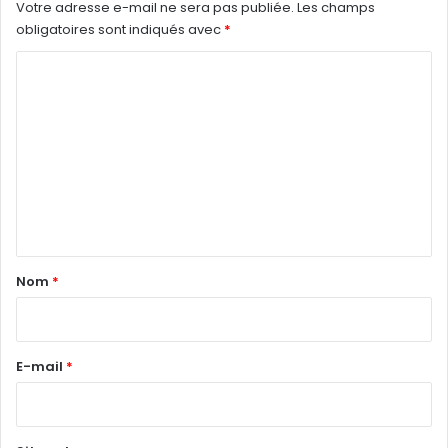
Votre adresse e-mail ne sera pas publiée.
Les champs
obligatoires sont indiqués avec
*
C
o
m
m
e
n
t
a
Nom
*
i
r
e
E-mail
*
*