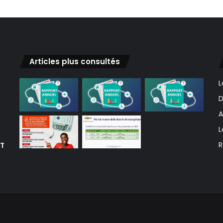
Articles plus consultés
L
D
A
L
ET
R