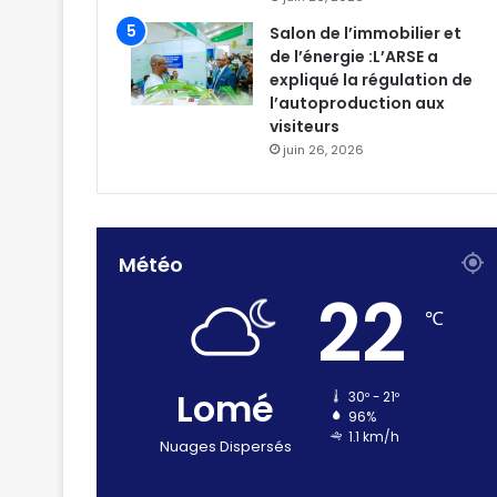
Salon de l’immobilier et
de l’énergie :L’ARSE a
expliqué la régulation de
l’autoproduction aux
visiteurs
juin 26, 2026
Météo
22
℃
Lomé
30º - 21º
96%
1.1 km/h
Nuages Dispersés