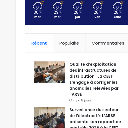
30
29
28
28
28
℃
℃
℃
℃
℃
mar
mer
jeu
ven
sam
Récent
Populaire
Commentaires
Qualité d’exploitation
des infrastructures de
distribution : La CEET
s’engage à corriger les
anomalies relevées par
l’ARSE
il y a 5 jours
Surveillance du secteur
de l’électricité: L’ARSE
présente son rapport de
contrôle 2025 à la CEET