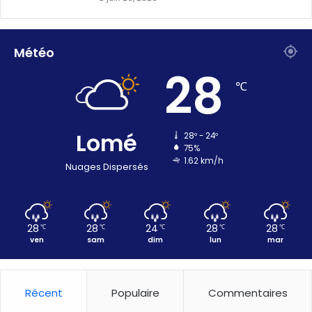
Météo
28
℃
Lomé
28º - 24º
75%
1.62 km/h
Nuages Dispersés
28
28
24
28
28
℃
℃
℃
℃
℃
ven
sam
dim
lun
mar
Récent
Populaire
Commentaires